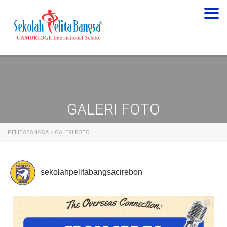
Togg
navi
GALERI FOTO
PELITABANGSA
>
GALERI FOTO
sekolahpelitabangsacirebon